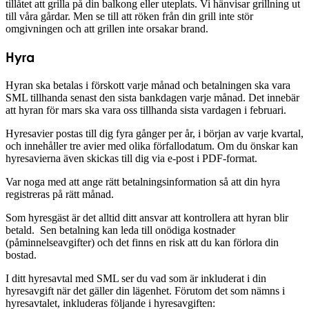
tillåtet att grilla på din balkong eller uteplats. Vi hänvisar grillning ut
till våra gårdar. Men se till att röken från din grill inte stör
omgivningen och att grillen inte orsakar brand.
Hyra
Hyran ska betalas i förskott varje månad och betalningen ska vara
SML tillhanda senast den sista bankdagen varje månad. Det innebär
att hyran för mars ska vara oss tillhanda sista vardagen i februari.
Hyresavier postas till dig fyra gånger per år, i början av varje kvartal,
och innehåller tre avier med olika förfallodatum. Om du önskar kan
hyresavierna även skickas till dig via e-post i PDF-format.
Var noga med att ange rätt betalningsinformation så att din hyra
registreras på rätt månad.
Som hyresgäst är det alltid ditt ansvar att kontrollera att hyran blir
betald. Sen betalning kan leda till onödiga kostnader
(påminnelseavgifter) och det finns en risk att du kan förlora din
bostad.
I ditt hyresavtal med SML ser du vad som är inkluderat i din
hyresavgift när det gäller din lägenhet. Förutom det som nämns i
hyresavtalet, inkluderas följande i hyresavgiften: