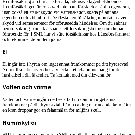
Hemförsäkring är ett måste för alla, inklusive lägenhetsboende.
Hemförsäkringen är ert skydd inte bara för skador på din egendom,
utan också ett starkt skydd vid vattenskador, skada på annans
egendom och vid inbrott. De flesta hemförsäkringar omfattar även
skydd vid semesterresor för oförutsedda händelser. Om du saknar
hemförsäkring, kontakta snarast ett försäkringsbolag som du har
förtroende för. I SML har vi våra försäkringar hos Länsförsäkringar
och rekommenderar dem gärna.
El
El ingår inte i hyran om inget annat framkommer på ditt hyresavtal.
Normalt sett behöver du själv teckna ett el-abonnemang för din
hushållsel i din lägenhet. Ta kontakt med din elleverantör.
Vatten och värme
Vatten och värme ingår i de flesta fall i hyran om inget annat
framkommer på ditt hyresavtal. Lämna aldrig en rinnande kran. Om
en kran droppar gör en felanmälan för miljöns skull.
Namnskyltar
SML eller representanter från SML ser till att namnet på namntavlan