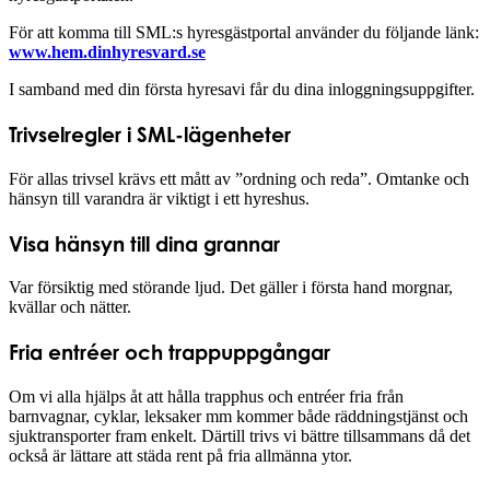
För att komma till SML:s hyresgästportal använder du följande länk:
www.hem.dinhyresvard.se
I samband med din första hyresavi får du dina inloggningsuppgifter.
Trivselregler i SML-lägenheter
För allas trivsel krävs ett mått av ”ordning och reda”. Omtanke och
hänsyn till varandra är viktigt i ett hyreshus.
Visa hänsyn till dina grannar
Var försiktig med störande ljud. Det gäller i första hand morgnar,
kvällar och nätter.
Fria entréer och trappuppgångar
Om vi alla hjälps åt att hålla trapphus och entréer fria från
barnvagnar, cyklar, leksaker mm kommer både räddningstjänst och
sjuktransporter fram enkelt. Därtill trivs vi bättre tillsammans då det
också är lättare att städa rent på fria allmänna ytor.