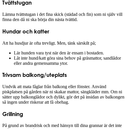
Tvättstugan
Lämna tvättstugan i det fina skick (städad och fin) som ni själv vill
finna den då ni ska börja din nästa tvättid.
Hundar och katter
Att ha husdjur är ofta trevligt. Men, tänk särskilt på;
Lär hunden vara tyst när den är ensam i bostaden.
Låt inte hund/katt göra sina behov på gräsmattor, sandlådor
eller andra gemensamma ytor.
Trivsam balkong/uteplats
Undvik att mata fåglar från balkong eller fönster. Använd
piskplatsen på gården när ni skakar mattor, sängkläder mm. Om ni
sätter upp balkonglådor och dylikt, gör det på insidan av balkongen
så ingen under riskerar att få obehag.
Grillning
På grund av brandrisk och med hänsyn till dina grannar är det inte