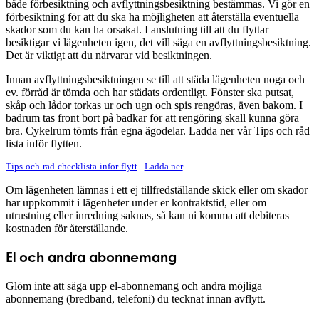
både förbesiktning och avflyttningsbesiktning bestämmas. Vi gör en
förbesiktning för att du ska ha möjligheten att återställa eventuella
skador som du kan ha orsakat. I anslutning till att du flyttar
besiktigar vi lägenheten igen, det vill säga en avflyttningsbesiktning.
Det är viktigt att du närvarar vid besiktningen.
Innan avflyttningsbesiktningen se till att städa lägenheten noga och
ev. förråd är tömda och har städats ordentligt. Fönster ska putsat,
skåp och lådor torkas ur och ugn och spis rengöras, även bakom. I
badrum tas front bort på badkar för att rengöring skall kunna göra
bra. Cykelrum tömts från egna ägodelar. Ladda ner vår Tips och råd
lista inför flytten.
Tips-och-rad-checklista-infor-flytt
Ladda ner
Om lägenheten lämnas i ett ej tillfredställande skick eller om skador
har uppkommit i lägenheter under er kontraktstid, eller om
utrustning eller inredning saknas, så kan ni komma att debiteras
kostnaden för återställande.
El och andra abonnemang
Glöm inte att säga upp el-abonnemang och andra möjliga
abonnemang (bredband, telefoni) du tecknat innan avflytt.