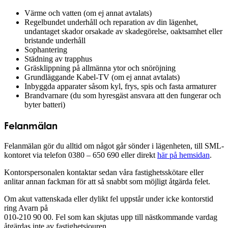
Värme och vatten (om ej annat avtalats)
Regelbundet underhåll och reparation av din lägenhet,
undantaget skador orsakade av skadegörelse, oaktsamhet eller
bristande underhåll
Sophantering
Städning av trapphus
Gräsklippning på allmänna ytor och snöröjning
Grundläggande Kabel-TV (om ej annat avtalats)
Inbyggda apparater såsom kyl, frys, spis och fasta armaturer
Brandvarnare (du som hyresgäst ansvara att den fungerar och
byter batteri)
Felanmälan
Felanmälan gör du alltid om något går sönder i lägenheten, till SML-
kontoret via telefon 0380 – 650 690 eller direkt
här på hemsidan
.
Kontorspersonalen kontaktar sedan våra fastighetsskötare eller
anlitar annan fackman för att så snabbt som möjligt åtgärda felet.
Om akut vattenskada eller dylikt fel uppstår under icke kontorstid
ring Avarn på
010-210 90 00. Fel som kan skjutas upp till nästkommande vardag
åtgärdas inte av fastighetsjouren.