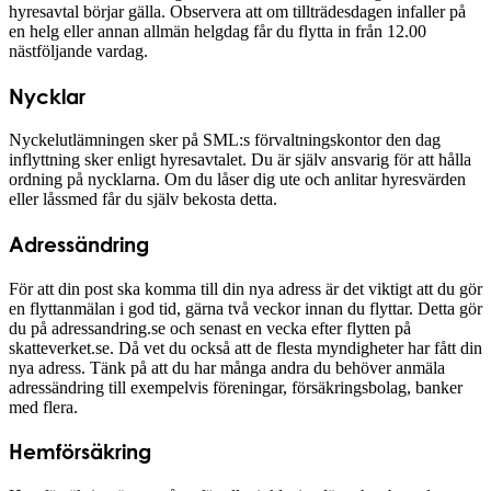
hyresavtal börjar gälla. Observera att om tillträdesdagen infaller på
en helg eller annan allmän helgdag får du flytta in från 12.00
nästföljande vardag.
Nycklar
Nyckelutlämningen sker på SML:s förvaltningskontor den dag
inflyttning sker enligt hyresavtalet. Du är själv ansvarig för att hålla
ordning på nycklarna. Om du låser dig ute och anlitar hyresvärden
eller låssmed får du själv bekosta detta.
Adressändring
För att din post ska komma till din nya adress är det viktigt att du gör
en flyttanmälan i god tid, gärna två veckor innan du flyttar. Detta gör
du på adressandring.se och senast en vecka efter flytten på
skatteverket.se. Då vet du också att de flesta myndigheter har fått din
nya adress. Tänk på att du har många andra du behöver anmäla
adressändring till exempelvis föreningar, försäkringsbolag, banker
med flera.
Hemförsäkring