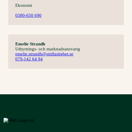
Ekonomi
0380-650 690
Emelie Strandh
Uthyrnings- och marknadsansvarig
emelie.strandh@smlfastighet.se
079-142 64 94