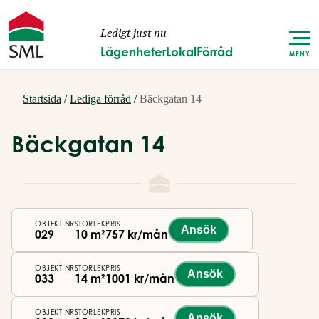
Ledigt just nu
Lägenheter
Lokal
Förråd
MENY
Startsida
/
Lediga förråd
/
Bäckgatan 14
Bäckgatan 14
OBJEKT NR
STORLEK
PRIS
Ansök
029
10 m²
757 kr/mån
OBJEKT NR
STORLEK
PRIS
Ansök
033
14 m²
1001 kr/mån
OBJEKT NR
STORLEK
PRIS
Ansök