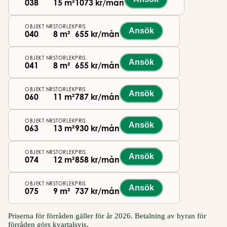
038
15 m²
1073 kr/mån
OBJEKT NR
STORLEK
PRIS
Ansök
040
8 m²
655 kr/mån
OBJEKT NR
STORLEK
PRIS
Ansök
041
8 m²
655 kr/mån
OBJEKT NR
STORLEK
PRIS
Ansök
060
11 m²
787 kr/mån
OBJEKT NR
STORLEK
PRIS
Ansök
063
13 m²
930 kr/mån
OBJEKT NR
STORLEK
PRIS
Ansök
074
12 m²
858 kr/mån
OBJEKT NR
STORLEK
PRIS
Ansök
075
9 m²
737 kr/mån
Priserna för förråden gäller för år 2026. Betalning av hyran för
förråden görs kvartalsvis.