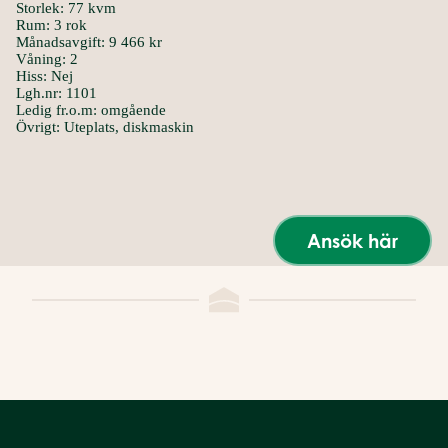
Storlek: 77 kvm
Rum: 3 rok
Månadsavgift: 9 466 kr
Våning: 2
Hiss: Nej
Lgh.nr: 1101
Ledig fr.o.m: omgående
Övrigt: Uteplats, diskmaskin
Ansök här