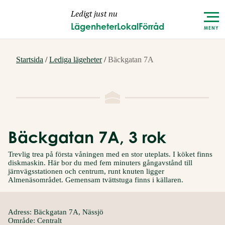
Ledigt just nu
Lägenheter
Lokal
Förråd
MENY
Startsida
/
Lediga lägeheter
/
Bäckgatan 7A
Bäckgatan 7A, 3 rok
Trevlig trea på första våningen med en stor uteplats. I köket finns
diskmaskin. Här bor du med fem minuters gångavstånd till
järnvägsstationen och centrum, runt knuten ligger
Almenäsområdet. Gemensam tvättstuga finns i källaren.
Adress: Bäckgatan 7A, Nässjö
Område: Centralt