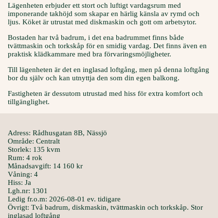
Lägenheten erbjuder ett stort och luftigt vardagsrum med
imponerande takhöjd som skapar en härlig känsla av rymd och
ljus. Köket är utrustat med diskmaskin och gott om arbetsytor.
Bostaden har två badrum, i det ena badrummet finns både
tvättmaskin och torkskåp för en smidig vardag. Det finns även en
praktisk klädkammare med bra förvaringsmöjligheter.
Till lägenheten är det en inglasad loftgång, men på denna loftgång
bor du själv och kan utnyttja den som din egen balkong.
Fastigheten är dessutom utrustad med hiss för extra komfort och
tillgänglighet.
Adress: Rådhusgatan 8B, Nässjö
Område: Centralt
Storlek: 135 kvm
Rum: 4 rok
Månadsavgift: 14 160 kr
Våning: 4
Hiss: Ja
Lgh.nr: 1301
Ledig fr.o.m: 2026-08-01 ev. tidigare
Övrigt: Två badrum, diskmaskin, tvättmaskin och torkskåp. Stor
inglasad loftgång