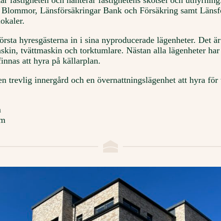
ar fastigheten och hanterar fastighetens skötsel och uthyrning
s Blommor, Länsförsäkringar Bank och Försäkring samt Länsf
okaler.
första hyresgästerna in i sina nyproducerade lägenheter. Det ä
kin, tvättmaskin och torktumlare. Nästan alla lägenheter har
innas att hyra på källarplan.
n trevlig innergård och en övernattningslägenhet att hyra för 
m
vm