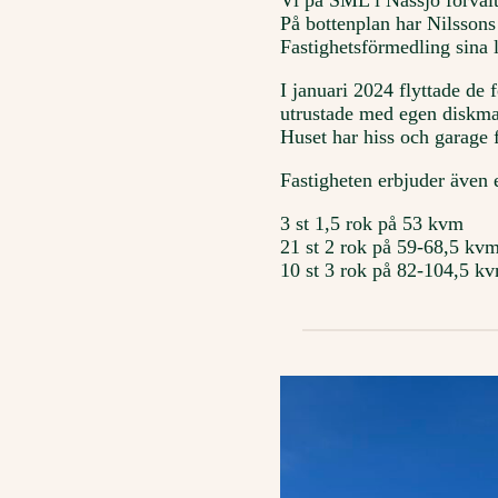
Vi på SML i Nässjö förvalt
På bottenplan har Nilsson
Fastighetsförmedling sina l
I januari 2024 flyttade de 
utrustade med egen diskmas
Huset har hiss och garage f
Fastigheten erbjuder även e
3 st 1,5 rok på 53 kvm
21 st 2 rok på 59-68,5 kv
10 st 3 rok på 82-104,5 k