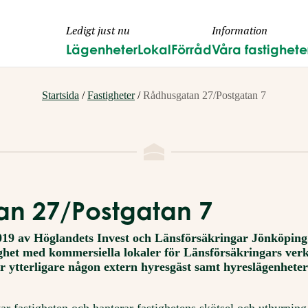
Ledigt just nu
Information
Lägenheter
Lokal
Förråd
Våra fastighete
Startsida
/
Fastigheter
/
Rådhusgatan 27/Postgatan 7
n 27/Postgatan 7
19 av Höglandets Invest och Länsförsäkringar Jönköping.
ighet med kommersiella lokaler för Länsförsäkringars ver
r ytterligare någon extern hyresgäst samt hyreslägenheter 