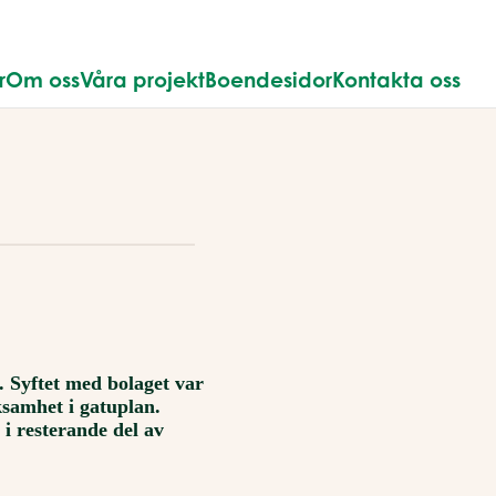
r
Om oss
Våra projekt
Boendesidor
Kontakta oss
 Syftet med bolaget var
ksamhet i gatuplan.
i resterande del av